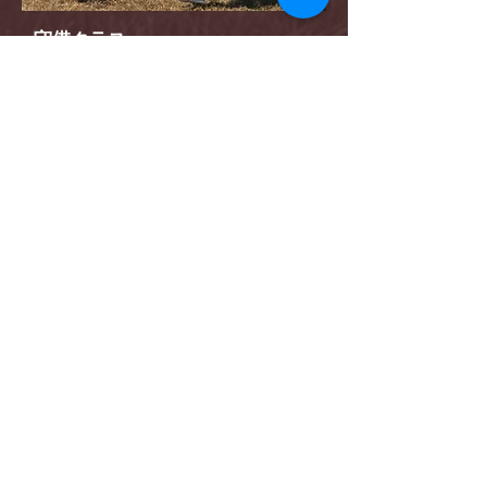
守備クラス
積極的にボールを奪える選手になるた
めに必要な技術、体の使い方、判断の
方法や原則原理を学びます。
7/28(火) @SPORVA21新宮 10:00-11:40
8/24(月) @SPORVA21新宮 10:00-11:40
料 金
一般参加料：3,000円/クラス
LEXIS会員：2,500円/クラス
【クラス パッケージ割 】
① ６クラス参加で１クラス分 無料！
②１２クラス参加で２クラス分 無料！
※パッケージ割ご希望の場合は初回クラス時に合計金額をお支払い下さい。