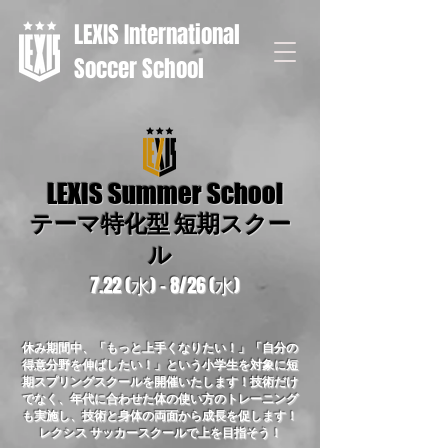
LEXIS International
Soccer School
LEXIS Summer School
テーマ特化型 短期スクー
ル
7.22 (水) - 8/26 (水)
休み期間中、「もっと上手くなりたい！」「自分の
得意分野を伸ばしたい！」という小学生を対象に短
期スプリングスクールを開催いたします！技術だけ
でなく、年代に合わせた体の使い方のトレーニング
も実施し、技術と身体の両面から成長を促します！
レクシス サッカースクールで上を目指そう！