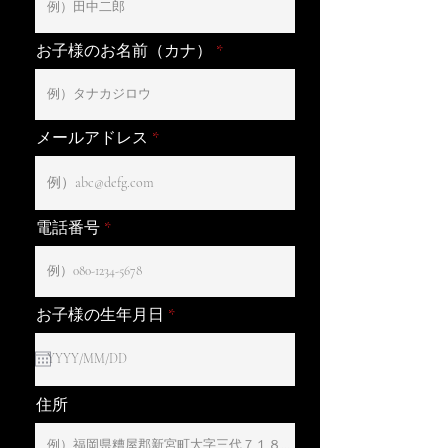
お子様のお名前（カナ）
メールアドレス
電話番号
r
お子様の生年月日
*
e
q
u
i
r
住所
e
d