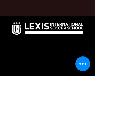
開催‼️
スクール開催決定
LEXIS International Soccer School / English School
SPORVA21新宮校
：月曜日
@SPORVA21新宮
新宮福岡県糟屋郡新宮町三代７１８−１
新宮東校
：水曜日
@新宮東小学校