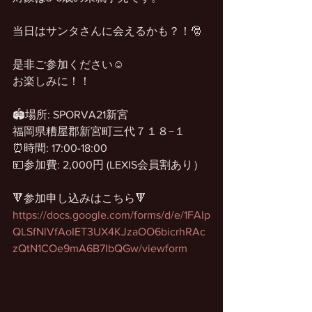
当日はサンタさんに会えるかも？！🎅
是非ご参加ください☺️
お楽しみに！！
🏟️場所: SPORVA21新宮
福岡県糟屋郡新宮町三代７１８−１
⏰時間: 17:00-18:00
💴参加費: 2,000円 (LEXIS会員割あり）
🔻参加申し込みはこちら🔻
https://docs.google.com/forms/d/e/1FAIp
QLSfNlVfAoIET3UX4KJzaOO6bicrhRAc
zQtN1COe9mA6B7IbQGw/viewform