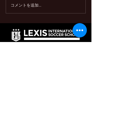
コメントを追加…
2024ウィンターキャンプ
2024/25 短期
開催‼️
スクール開催決定
LEXIS International Soccer School / English School
SPORVA21新宮校
：月曜日
@SPORVA21新宮
新宮福岡県糟屋郡新宮町三代７１８−１