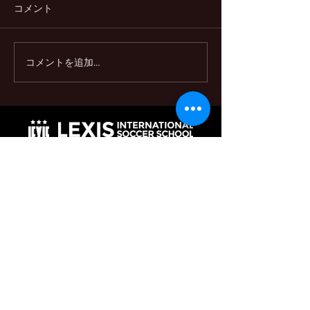
コメント
コメントを追加…
2024ウィンターキャンプ
2024/25 短期
開催‼️
スクール開催決定
LEXIS International Soccer School / English School